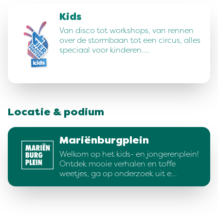
Kids
Van disco tot workshops, van rennen
over de stormbaan tot een circus, alles
speciaal voor kinderen.…
Locatie & podium
Mariënburgplein
Welkom op het kids- en jongerenplein!
Ontdek mooie verhalen en toffe
weetjes, ga op onderzoek uit e…