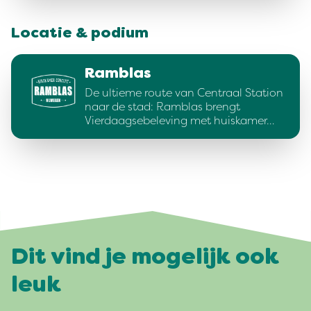
Locatie & podium
Ramblas
De ultieme route van Centraal Station
naar de stad: Ramblas brengt
Vierdaagsebeleving met huiskamer…
Dit vind je mogelijk ook
leuk