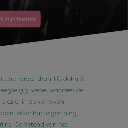
it mijn feesten
t the-larger-than-life John B.
meegse gig scene, wanneer de
plezier in de vorm van
 doen lekker hun eigen ding,
rijns. Genietend van het