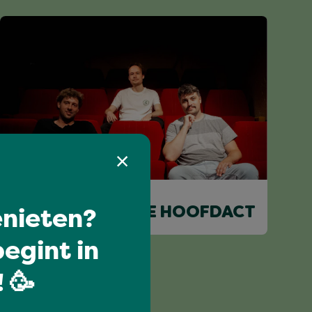
I love music
nieten?
KAY GEURTS & DE HOOFDACT
egint in
 🥳