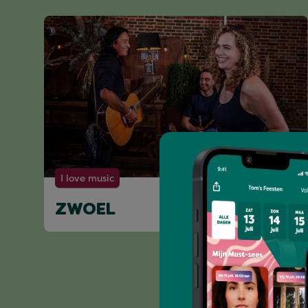
I love music
ZWOEL