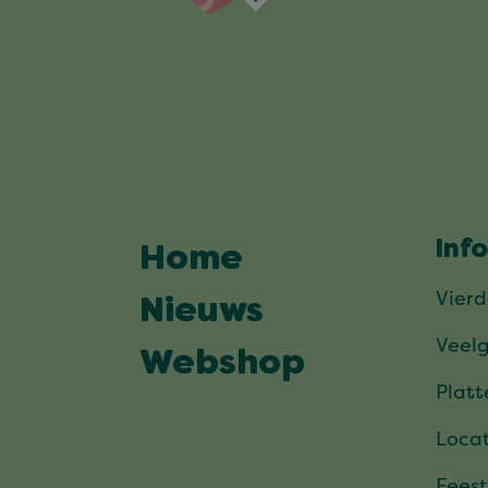
Inf
Home
Vier
Nieuws
Veel
Webshop
Plat
Locat
Feest