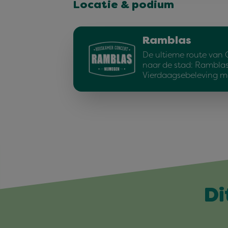
Locatie & podium
Ramblas
De ultieme route van 
naar de stad: Ramblas
Vierdaagsebeleving m
Di