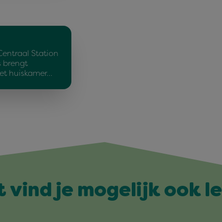
Centraal Station
 brengt
et huiskamer…
t vind je mogelijk ook l