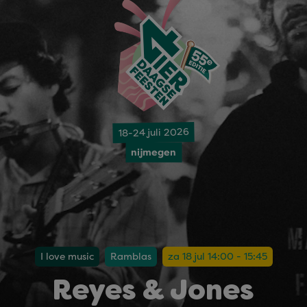
18-24 juli 2026
nijmegen
I love music
Ramblas
za 18 jul 14:00 - 15:45
Reyes & Jones