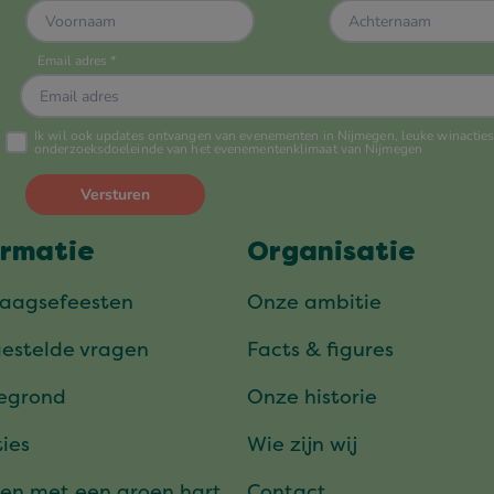
ormatie
Organisatie
daagsefeesten
Onze ambitie
gestelde vragen
Facts & figures
tegrond
Onze historie
ies
Wie zijn wij
en met een groen hart
Contact