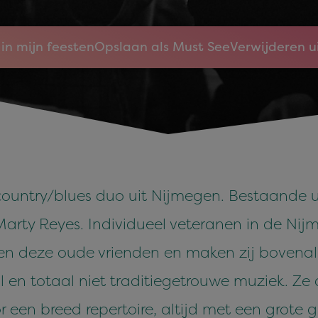
in mijn feesten
Opslaan als Must See
Verwijderen u
ountry/blues duo uit Nijmegen. Bestaande ui
arty Reyes. Individueel veteranen in de Nij
gen deze oude vrienden en maken zij bovenal 
l en totaal niet traditiegetrouwe muziek. Ze
 een breed repertoire, altijd met een grote g