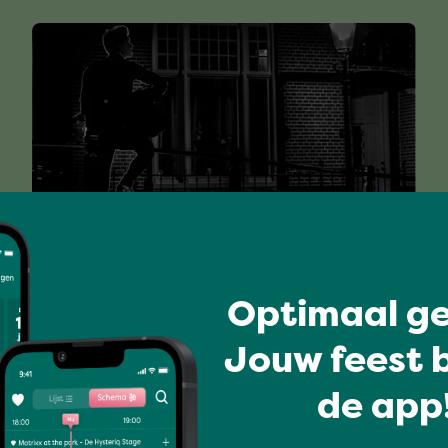
I love music
Optimaal ge
AARON ASBURY
Jouw feest b
de app!
Volledig programma