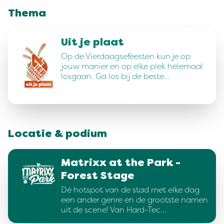
Thema
Uit je plaat
Op de Vierdaagsefeesten kun je op
jouw manier en op elke plek helemaal
losgaan. Ga los bij de beste…
Locatie & podium
Matrixx at the Park -
Forest Stage
Dé hotspot van de stad met elke dag
een ander genre en de grootste namen
uit de scene! Van Hard-Tec…