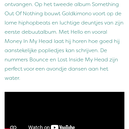
ontvangen. Op het tweede album Something
Out Of Nothing bouwt Goldkimono voort op de
lome hiphopbeats en luchtige deuntjes van zijn
eerste debuutalbum. Met Hello en vooral
Money In My Head laat hij horen hoe goed hij
aanstekelijke popliedjes kan schrijven. De
nummers Bounce en Lost Inside My Head zijn
perfect voor een avondje dansen aan het
water.