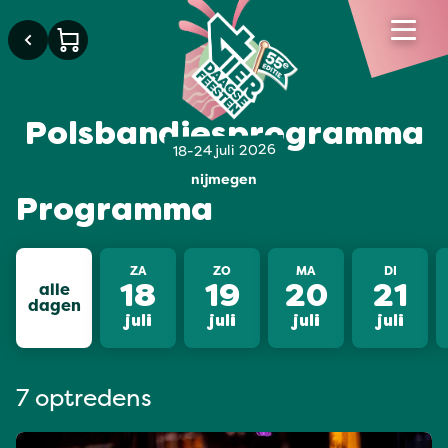
Polsbandjesprogramma
18-24 juli 2026
nijmegen
Programma
ZA
ZO
MA
DI
alle
18
19
20
21
dagen
juli
juli
juli
juli
7 optredens