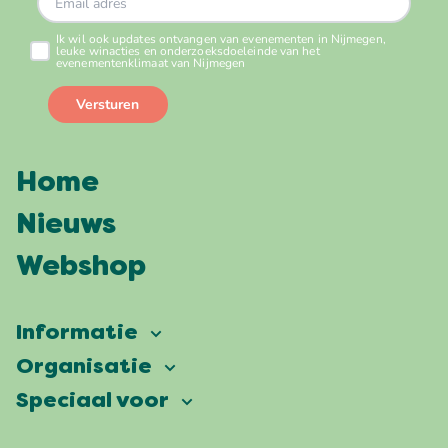
Home
Nieuws
Webshop
Informatie
Vierdaagsefeesten
Organisatie
Onze ambitie
Veelgestelde vragen
Speciaal voor
Partners
Facts & figures
Plattegrond