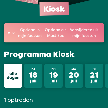
Kiosk
Opslaan in
Opslaan als
Verwijderen uit
mijn feesten
Must See
mijn feesten
Programma Kiosk
ZA
ZO
MA
DI
alle
18
19
20
21
dagen
juli
juli
juli
juli
1 optreden