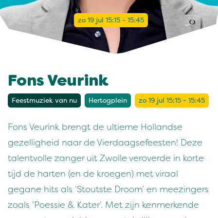
zo 19 jul 15:15 - 15:45
Fons Veurink
Feestmuziek van nu
Hertogplein
zo 19 jul 15:15 - 15:45
Fons Veurink brengt de ultieme Hollandse
gezelligheid naar de Vierdaagsefeesten! Deze
talentvolle zanger uit Zwolle veroverde in korte
tijd de harten (en de kroegen) met viraal
gegane hits als ‘Stoutste Droom’ en meezingers
zoals ‘Poessie & Kater’. Met zijn kenmerkende