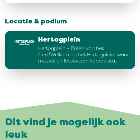
Locatie & podium
Hertogplein
Hertogplein – Paleis van het
feest!Welkom op het Hertogplein: waar
muziek en feestvieren voorop sta…
Dit vind je mogelijk ook
leuk