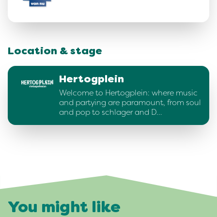
Location & stage
Hertogplein
Welcome to Hertogplein: where music
and partying are paramount, from soul
and pop to schlager and D…
You might like