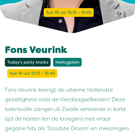
Sun 19 Jul 15:15 - 15:45
Fons Veurink
Today's party tracks
Hertogplein
Sun 19 Jul 15:15 - 15:45
Fons Veurink brengt de ultieme Hollandse
gezelligheid naar de Vierdaagsefeesten! Deze
talentvolle zanger uit Zwolle veroverde in korte
tijd de harten (en de kroegen) met viraal
gegane hits als ‘Stoutste Droom’ en meezingers