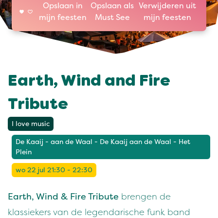
Opslaan in
Opslaan als
Verwijderen uit
mijn feesten
Must See
mijn feesten
Earth, Wind and Fire
Tribute
I love music
De Kaaij - aan de Waal - De Kaaij aan de Waal - Het
Plein
wo 22 jul 21:30 - 22:30
Earth, Wind & Fire Tribute
brengen de
klassiekers van de legendarische funk band