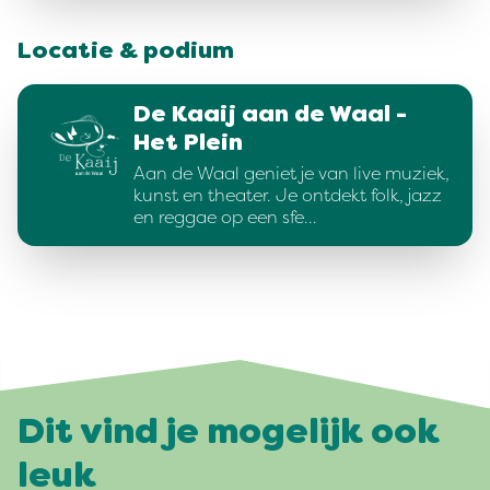
Locatie & podium
De Kaaij aan de Waal -
Het Plein
Aan de Waal geniet je van live muziek,
kunst en theater. Je ontdekt folk, jazz
en reggae op een sfe…
Dit vind je mogelijk ook
leuk