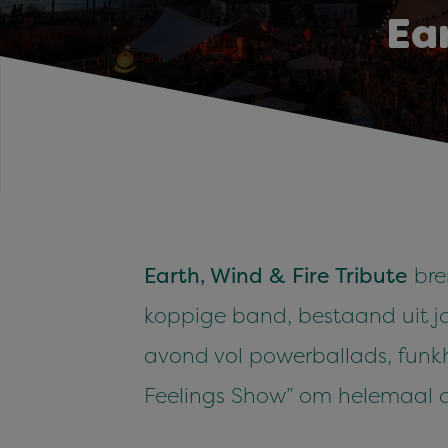
Ear
Earth, Wind & Fire Tribute
bre
koppige band, bestaand uit j
avond vol powerballads, funkhi
Feelings Show” om helemaal o