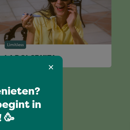
Limitless
LA DOLCE VITA
nieten?
egint in
 🥳