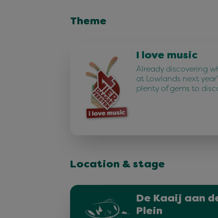
Theme
I love music
Already discovering w
at Lowlands next year
plenty of gems to disc
Location & stage
De Kaaij aan d
Plein