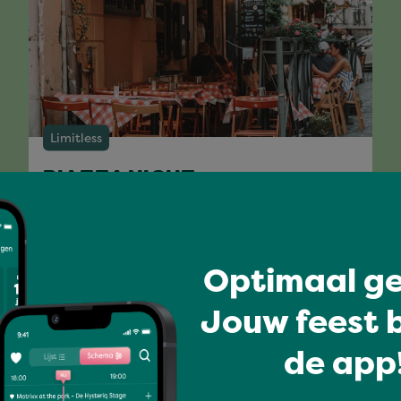
Limitless
PIAZZA NIGHT
Optimaal ge
Full program
Jouw feest b
de app!