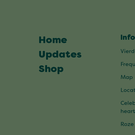
Inf
Home
Vier
Updates
Frequ
Shop
Map
Locat
Celeb
hear
Roze