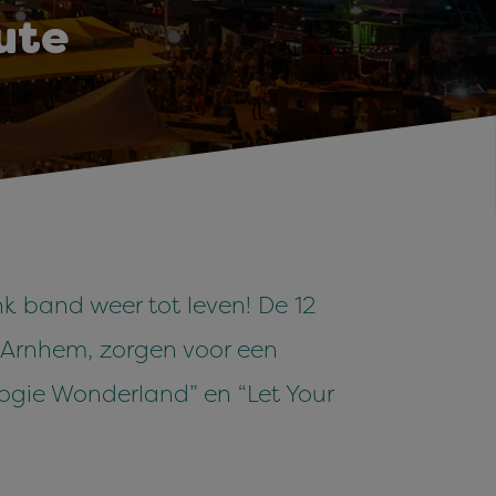
bute
k band weer tot leven! De 12
 Arnhem, zorgen voor een
Boogie Wonderland” en “Let Your