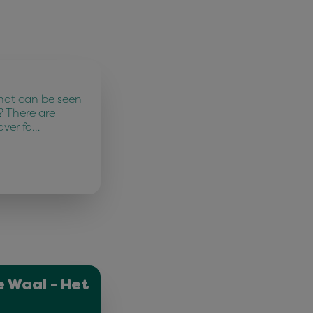
hat can be seen
? There are
over fo…
e Waal - Het