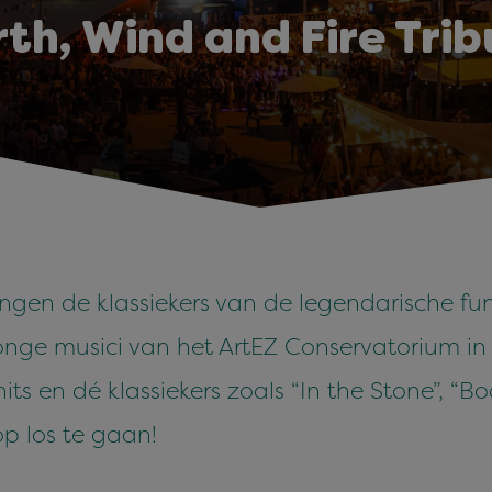
th, Wind and Fire Tri
ngen de klassiekers van de legendarische fun
onge musici van het ArtEZ Conservatorium in
ts en dé klassiekers zoals “In the Stone”, “
p los te gaan!