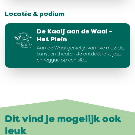
Locatie & podium
De Kaaij aan de Waal -
Het Plein
Aan de Waal geniet je van live muziek,
kunst en theater. Je ontdekt folk, jazz
en reggae op een sfe…
Dit vind je mogelijk ook
leuk