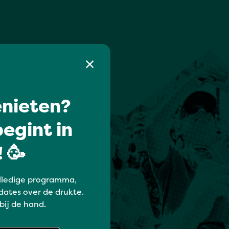
nieten?
egint in
 🥳
lledige programma,
dates over de drukte.
 bij de hand.