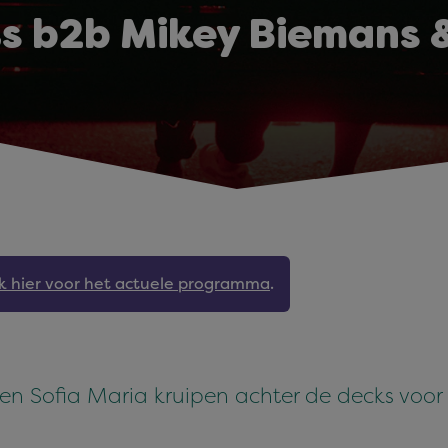
s b2b Mikey Biemans &
jk hier voor het actuele programma
.
en Sofia Maria kruipen achter de decks voo