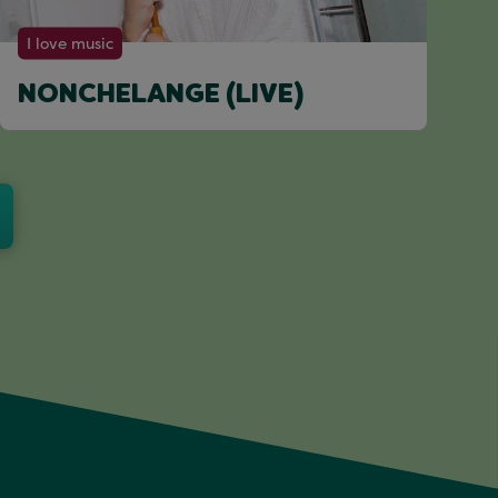
I love music
NONCHELANGE (LIVE)