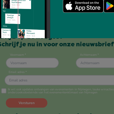
Altijd op de hoogte?
Schrijf je nu in voor onze nieuwsbrief