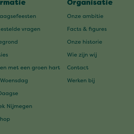
ormatie
Organisatie
daagsefeesten
Onze ambitie
gestelde vragen
Facts & figures
tegrond
Onze historie
ies
Wie zijn wij
en met een groen hart
Contact
 Woensdag
Werken bij
Daagse
ek Nijmegen
hop