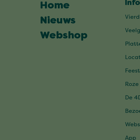
Inf
Home
Vier
Nieuws
Veel
Webshop
Plat
Locat
Feest
Roze
De 4
Bezo
Webs
App