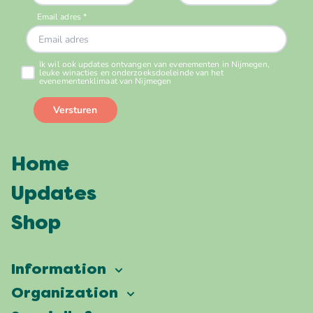
Home
Updates
Shop
Information
Vierdaagsefeesten
Organization
Our ambition
Frequently asked questions