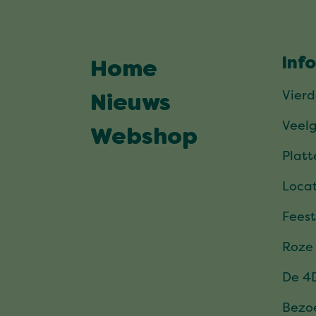
Inf
Home
Vier
Nieuws
Veel
Webshop
Plat
Locat
Feest
Roze
De 4
Bezo