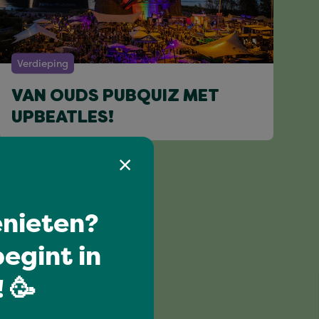
Verdieping
VAN OUDS PUBQUIZ MET
UPBEATLES!
nieten?
egint in
 🥳