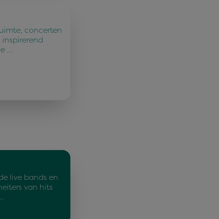
ruimte, concerten
 inspirerend
ve …
de live bands en
eiters van hits
…