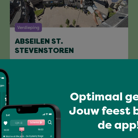
Verdieping
ABSEILEN ST.
STEVENSTOREN
Volledig programma
Optimaal ge
Jouw feest b
de app!