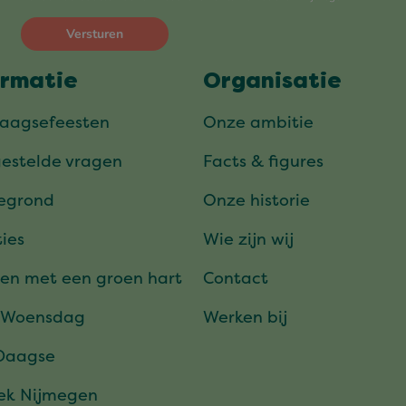
ormatie
Organisatie
daagsefeesten
Onze ambitie
gestelde vragen
Facts & figures
tegrond
Onze historie
ies
Wie zijn wij
en met een groen hart
Contact
 Woensdag
Werken bij
Daagse
ek Nijmegen