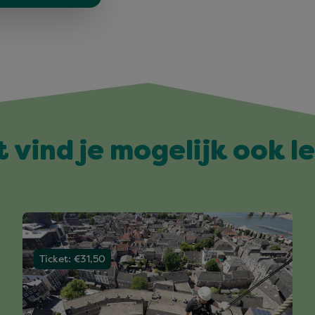
t vind je mogelijk ook l
Ticket: €31,50