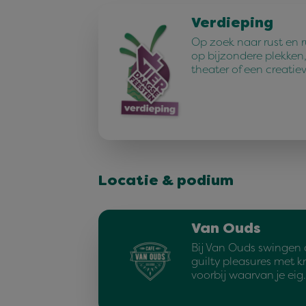
Verdieping
Op zoek naar rust en 
op bijzondere plekken,
theater of een creatie
Locatie & podium
Van Ouds
Bij Van Ouds swingen 
guilty pleasures met kn
voorbij waarvan je eig