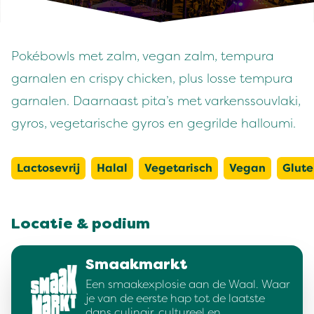
Pokébowls met zalm, vegan zalm, tempura
garnalen en crispy chicken, plus losse tempura
garnalen. Daarnaast pita’s met varkenssouvlaki,
gyros, vegetarische gyros en gegrilde halloumi.
Lactosevrij
Halal
Vegetarisch
Vegan
Glute
Locatie & podium
Smaakmarkt
Een smaakexplosie aan de Waal. Waar
je van de eerste hap tot de laatste
dans culinair, cultureel en…