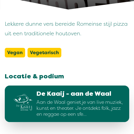
Lekkere dunne vers bereide Romeinse stijl pizza
uit een traditionele houtoven.
Vegan
Vegetarisch
Locatie & podium
De Kaaij - aan de Waal
Aan de Waal geniet je van live muziek,
kunst en theater. Je ontdekt folk, jazz
en reggae op een sfe…