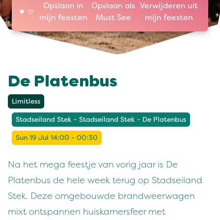
Opslaan in
Opslaan als
Verwijderen uit
mijn feesten
Must See
mijn feesten
De Platenbus
Limitless
Stadseiland Stek - Stadseiland Stek - De Platenbus
Sun 19 Jul 14:00 - 00:30
Na het mega feestje van vorig jaar is De
Platenbus de hele week terug op Stadseiland
Stek. Deze omgebouwde brandweerwagen
mixt ontspannen huiskamersfeer met