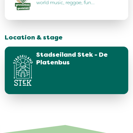
world music, reggae, fun…
Location & stage
Stadseiland Stek - De
Platenbus