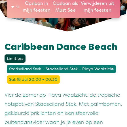
Opslaan in
Opslaan als
Verwijderen uit
mijn feesten
Must See
mijn feesten
Caribbean Dance Beach
Limitless
Stadseiland Stek - Stadseiland Stek - Playa Waalzicht
Sat 18 Jul 20:00 - 00:30
Vier de zomer op Playa Waalzicht, de tropische
hotspot van Stadseiland Stek. Met palmbomen,
gekleurde priklichten en een sfeervolle
buitendansvloer waan je je even op een