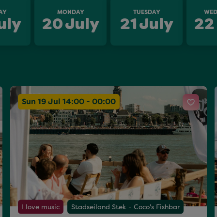
AY
MONDAY
TUESDAY
WED
uly
20
July
21
July
22
Sun 19 Jul 14:00 - 00:00
I love music
Stadseiland Stek - Coco's Fishbar