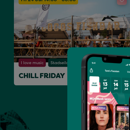
I love music
Stadseiland Stek - Coco's Fishbar
CHILL FRIDAY