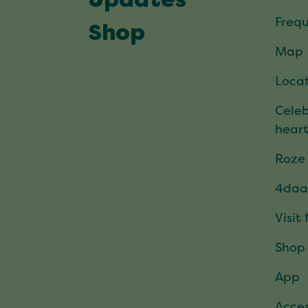
Updates
Frequ
Shop
Map
Locat
Celeb
hear
Roze
4daa
Visit
Shop
App
Acces