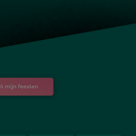
hbar
it mijn feesten