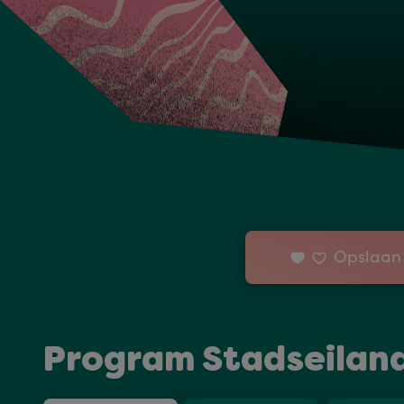
Stadseiland St
Opslaan 
Program Stadseiland 