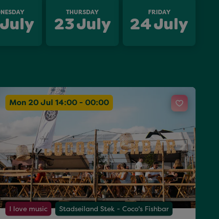
NESDAY
THURSDAY
FRIDAY
July
23
July
24
July
Mon 20 Jul 14:00 - 00:00
I love music
Stadseiland Stek - Coco's Fishbar