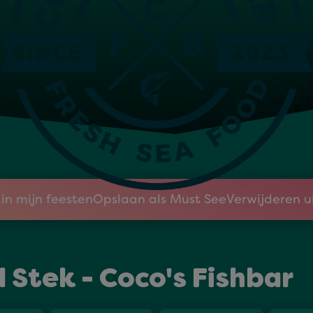
ek - Coco's Fis
in mijn feesten
Opslaan als Must See
Verwijderen u
Stek - Coco's Fishbar