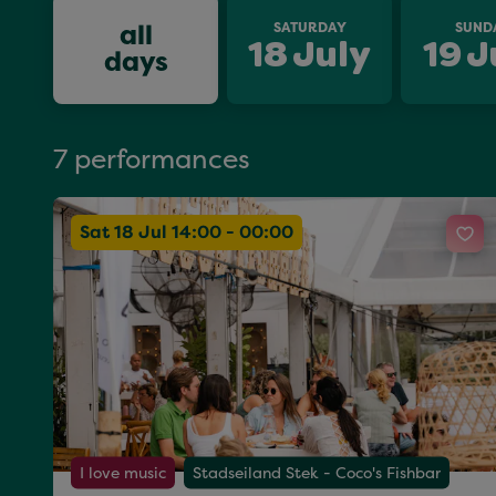
all
SATURDAY
SUND
18
July
19
J
days
7 performances
Sat 18 Jul 14:00 - 00:00
I love music
Stadseiland Stek - Coco's Fishbar