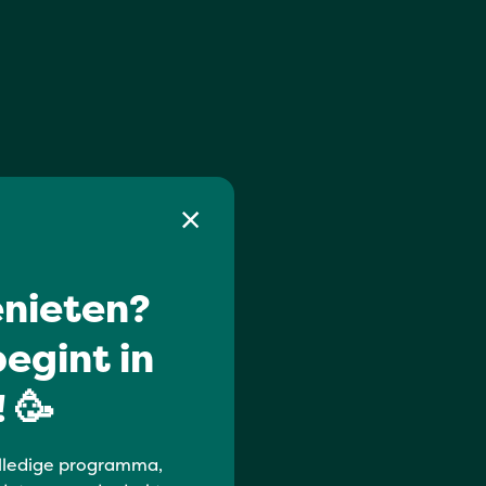
nieten?
egint in
 🥳
lledige programma,