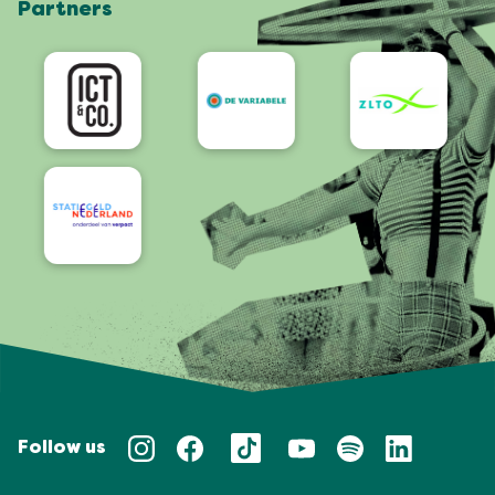
Partners
App
Accessibility
Follow us