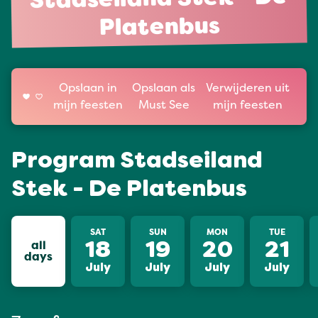
Stadseiland Stek - De
Platenbus
Opslaan in
Opslaan als
Verwijderen uit
mijn feesten
Must See
mijn feesten
Program Stadseiland
Stek - De Platenbus
SAT
SUN
MON
TUE
all
18
19
20
21
days
July
July
July
July