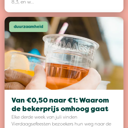
8,3, en w…
duurzaamheid
Van €0,50 naar €1: Waarom
de bekerprijs omhoog gaat
Elke derde week van juli vinden
Vierdaagsefeesten bezoekers hun weg naar de