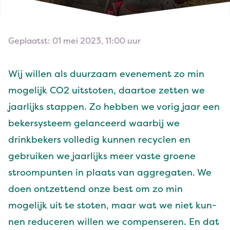
Geplaatst: 01 mei 2023, 11:00 uur
Wij willen als duurza­am even­e­ment zo min
mogelijk
CO
2
uit­stoten, daar­toe zetten we
jaar­lijks stap­pen. Zo hebben we vorig jaar een
bek­er­sys­teem gelanceerd waar­bij we
drinkbek­ers volledig kun­nen recy­clen en
gebruiken we jaar­lijks meer vaste groene
stroom­pun­ten in plaats van aggre­gat­en. We
doen ontzettend onze best om zo min
mogelijk uit te stoten, maar wat we niet kun­
nen reduc­eren willen we com­penseren. En dat