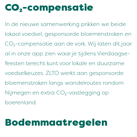
CO₂-com­pen­satie
In de nieuwe samen­werk­ing prikken we bei­de
lokaal voed­sel, gespon­sor­de bloe­men­stro­ken en
CO₂-com­pen­satie aan de vork. Wij lat­en dit jaar
al in onze app zien waar je tij­dens Vier­daagse­
feesten terecht kunt voor lokale en duurzame
voed­selkeuzes.
ZLTO
werkt aan gespon­sor­de
bloe­men­stro­ken langs wan­del­routes ron­dom
Nijmegen en extra CO₂-vast­leg­ging op
boerenland.
Bodem­maa­trege­len