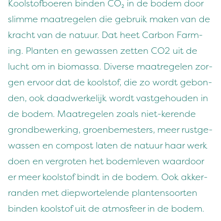
Kool­stof­boeren binden CO₂ in de bodem door
slimme maa­trege­len die gebruik mak­en van de
kracht van de natu­ur. Dat heet Car­bon Farm­
ing. Planten en gewassen zetten
CO
2
uit de
lucht om in bio­mas­sa. Diverse maa­trege­len zor­
gen ervoor dat de kool­stof, die zo wordt gebon­
den, ook daad­w­erke­lijk wordt vast­ge­houden in
de bodem. Maa­trege­len zoals niet-kerende
grond­be­w­erk­ing, groenbe­mesters, meer rust­ge­
wassen en com­post lat­en de natu­ur haar werk
doen en ver­groten het bodem­leven waar­door
er meer kool­stof bindt in de bodem. Ook akker­
ran­den met diep­worte­lende planten­soorten
binden kool­stof uit de atmos­feer in de bodem.