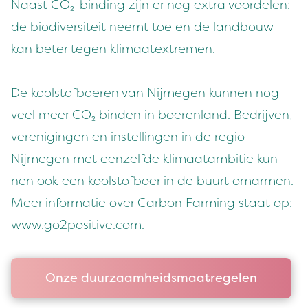
Naast CO₂-bind­ing zijn er nog extra voorde­len:
de bio­di­ver­siteit neemt toe en de land­bouw
kan beter tegen klimaatextremen.
De kool­stof­boeren van Nijmegen kun­nen nog
veel meer CO₂ binden in boeren­land. Bedri­jven,
verenigin­gen en instellin­gen in de regio
Nijmegen met een­zelfde kli­maatam­bitie kun­
nen ook een kool­stof­boer in de buurt omar­men.
Meer infor­matie over Car­bon Farm­ing staat op:
www​.go
2
​pos​i​tive​.com
.
Onze duurzaamheidsmaatregelen