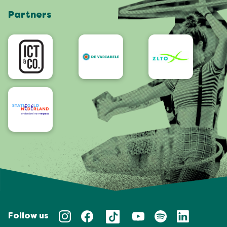
Partners
App
Bereikbaarheid/Toegankelijkheid
Follow us