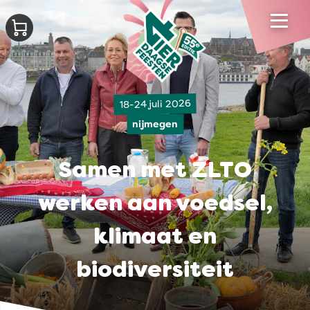
18-24 juli 2026
nijmegen
Samen met ZLTO
werken aan voedsel,
klimaat en
biodiversiteit