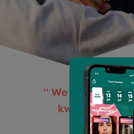
We krijgen dage
kwijt zijn die
gezellig 