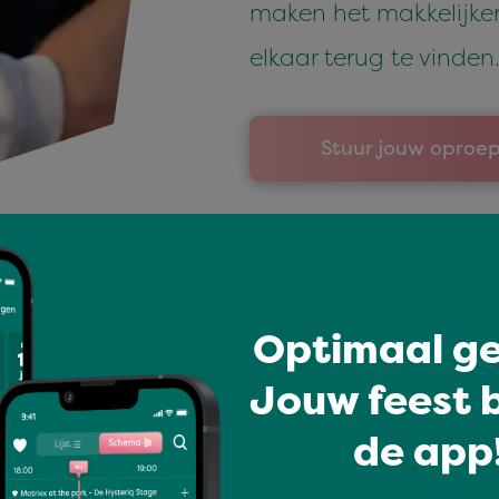
maken het makkelijke
elkaar terug te vinden
Stuur jouw oproep
lijks berichtjes van bez
Optimaal ge
Jouw feest b
 ze spraken of met wie ze 
de app!
hadden, maar geen numm