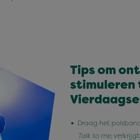
Tips om on
stimuleren 
Vierdaagse
Draag het polsband
Talk to me
, verkrij