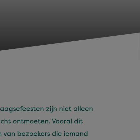
daagse­feesten zijn niet alleen
écht ont­moeten. Vooral dit
en van bezoek­ers die iemand