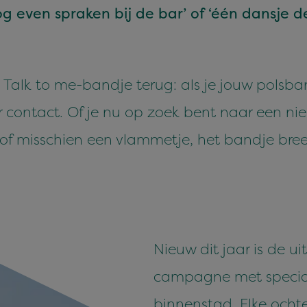
og even sprak­en bij de bar’ of
‘
één dan­sje 
t Talk to me-band­je terug: als je jouw pols­ba
 con­tact. Of je nu op zoek bent naar een nieuw
 of miss­chien een vlam­met­je, het band­je breek
Nieuw dit jaar is de u
campagne met speciale
binnenstad. Elke ocht