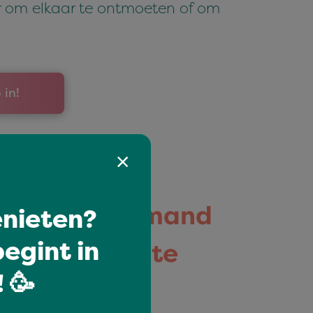
r om elkaar te ontmoeten of om
.
 in!
oekers die iemand
nieten?
egint in
het nét even te
 🥳
ers hebben