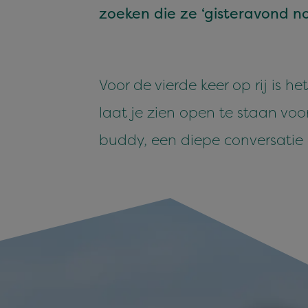
zoeken die ze
‘
gis­ter­avond n
Voor de vierde keer op rij is he
laat je zien open te staan voor
bud­dy, een diepe con­ver­sa­tie