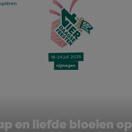
18-24 juli 2026
nijmegen
p en liefde bloeien op