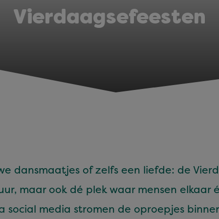
Vierdaagsefeesten
we dans­maat­jes of zelfs een liefde: de Vier­
tu­ur, maar ook dé plek waar mensen elka­ar 
ia social media stromen de oproep­jes bin­n