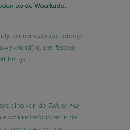
deden op de Waalkade’.
nd­je bin­nen­ste­buiten draagt,
e vriend(in), een fes­ti­val­
t het ijs.
itbreiding van de
Talk to Me
-
 sociale trefpunten in de
end vragen wij via ons