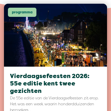
programma
Vierdaagsefeesten 2026:
55e editie kent twee
gezichten
De 55e editie van de Vierdaagsefeesten zit erop.
Het was een week waarin honderdduizenden
bezoekers…