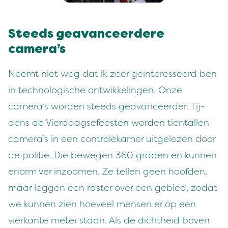
Steeds gea­vanceerdere
camera’s
Neemt niet weg dat ik zeer geïn­ter­esseerd ben
in tech­nol­o­gis­che ontwik­kelin­gen. Onze
camera’s wor­den steeds gea­vanceerder. Tij­
dens de Vier­daagse­feesten wor­den tien­tallen
camera’s in een con­trolekamer uit­gelezen door
de poli­tie. Die bewe­gen
360
graden en kun­nen
enorm ver inzoomen. Ze tellen geen hoof­den,
maar leggen een raster over een gebied, zodat
we kun­nen zien hoeveel mensen er op een
vierkante meter staan. Als de dichtheid boven