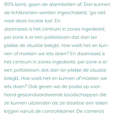
85
% komt, gaan de alarm­bellen af. Dan kun­nen
de lichtkran­ten wor­den ingeschakeld;
‘
ga niet
naar deze locatie toe’. En
daar­naast is het cen­trum in zones ingedeeld;
per zone is er een poli­ti­eteam dat dan ter
plekke de sit­u­atie bek­ijkt. Hoe voelt het en kun­
nen of moeten we iets doen? En daar­naast is
het cen­trum in zones ingedeeld; per zone is er
een poli­ti­eteam dat dan ter plekke de sit­u­atie
bek­ijkt. Hoe voelt het en kun­nen of moeten we
iets doen? Ook geven we de podia op voor­
hand ges­tandaardis­eerde bood­schap­pen die
ze kun­nen uitzen­den als ze daar­toe een teken
kri­j­gen vanu­it de con­trolekamer. De camera’s