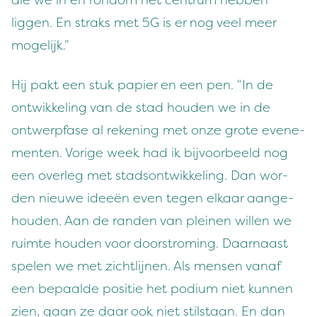
die we in en ron­dom het cen­trum hebben
liggen. En straks met
5
G
is er nog veel meer
mogelijk.”
Hij pakt een stuk papi­er en een pen.
“
In de
ontwik­kel­ing van de stad houden we in de
ontwerp­fase al reken­ing met onze grote even­e­
menten. Vorige week had ik bijvoor­beeld nog
een over­leg met stad­son­twik­kel­ing. Dan wor­
den nieuwe ideeën even tegen elka­ar aange­
houden. Aan de ran­den van pleinen willen we
ruimte houden voor doorstro­ming. Daar­naast
spe­len we met zichtli­j­nen. Als mensen vanaf
een bepaalde posi­tie het podi­um niet kun­nen
zien, gaan ze daar ook niet stil­staan. En dan