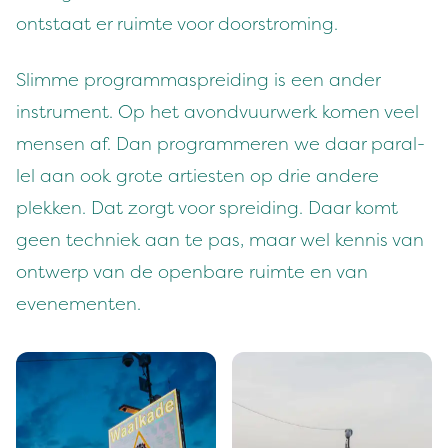
ontstaat er ruimte voor doorstroming.
Slimme pro­gram­masprei­d­ing is een ander
instru­ment. Op het avond­vu­ur­w­erk komen veel
mensen af. Dan pro­gram­meren we daar par­al­
lel aan ook grote arti­esten op drie andere
plekken. Dat zorgt voor sprei­d­ing. Daar komt
geen tech­niek aan te pas, maar wel ken­nis van
ontwerp van de open­bare ruimte en van
evenementen.