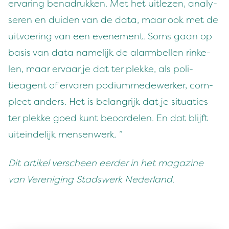
ervar­ing benadrukken. Met het uitlezen, analy­
seren en duiden van de data, maar ook met de
uitvo­er­ing van een even­e­ment. Soms gaan op
basis van data namelijk de alarm­bellen rinke­
len, maar ervaar je dat ter plekke, als poli­
tieagent of ervaren podi­ummedew­erk­er, com­
pleet anders. Het is belan­grijk dat je sit­u­aties
ter plekke goed kunt beo­orde­len. En dat bli­jft
uitein­delijk mensenwerk. ”
Dit artikel ver­scheen eerder in het mag­a­zine
van Verenig­ing Stadswerk Nederland.