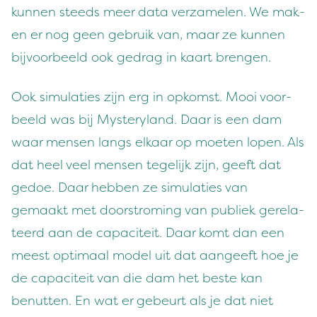
kun­nen steeds meer data verza­me­len. We mak­
en er nog geen gebruik van, maar ze kun­nen
bijvoor­beeld ook gedrag in kaart brengen.
Ook sim­u­laties zijn erg in opkomst. Mooi voor­
beeld was bij Mys­tery­land. Daar is een dam
waar mensen langs elka­ar op moeten lopen. Als
dat heel veel mensen tegelijk zijn, geeft dat
gedoe. Daar hebben ze sim­u­laties van
gemaakt met doorstro­ming van pub­liek gere­la­
teerd aan de capaciteit. Daar komt dan een
meest opti­maal mod­el uit dat aangeeft hoe je
de capaciteit van die dam het beste kan
benut­ten. En wat er gebeurt als je dat niet