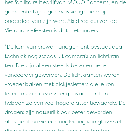
het facil­i­taire bedri­jf van
MOJO
Con­certs, en de
gemeente Nijmegen was vei­ligheid alti­jd
onderdeel van zijn werk. Als directeur van de
Vier­daagse­feesten is dat niet anders.
“
De kern van crowd­man­age­ment bestaat qua
tech­niek nog steeds uit camera’s en lichtkran­
ten. Die zijn alleen steeds beter en gea­
vanceerder gewor­den. De lichtkran­ten waren
vroeger balken met blok­jeslet­ters die je kon
lezen, nu zijn deze zeer gea­vanceerd en
hebben ze een veel hogere atten­tiewaarde. De
dragers zijn natu­urlijk ook beter gewor­den;
alles gaat nu via een ringlei­d­ing van glasvezel