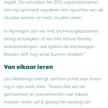
regelt. Die sim­u­latie liet
25
% capaciteitswinst
zien bij opti­maal reg­uleren ten opzichte van de
sit­u­atie waarin ze niets zouden doen.
In Nijmegen zijn we met tech­nolo­giepart­ners
bezig te bek­ijken of we met Vir­tu­al Real­i­ty
testop­stellin­gen, ook tij­dens de Vier­daagse­
feesten zelf, nog winst kun­nen boeken.”
Van elka­ar leren
Leo Weter­ings brengt zelf een schat aan ervar­
ing in zijn werk mee.
“
Naast dat we als
gemeen­ten en even­e­menten van elka­ar
moeten leren, wil ik graag het belang van