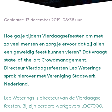
Geplaatst: 13 december 2019, 08:36 uur
Hoe ga je tij­dens Vier­daagse­feesten om met
zo veel mensen en zorg je ervoor dat zij allen
een geweldig feest kun­nen vieren? Dat vraagt
state-of-the-art Crowd­man­age­ment.
Directeur Vier­daagse­feesten Leo Weter­ings
sprak hierover met Verenig­ing Stadswerk
Nederland.
Leo Weter­ings is directeur van de Vier­daagse­
feesten. Bij zijn eerdere werkgev­ers
LOC
7000
,