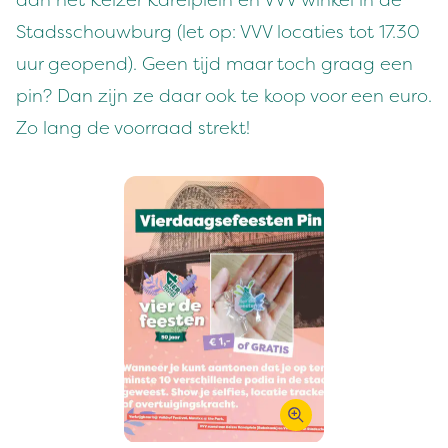
aan het Keiz­er Karelplein en
VVV
winkel in de
Stadss­chouw­burg (let op:
VVV
locaties tot
17
.
30
uur geopend). Geen tijd maar toch graag een
pin? Dan zijn ze daar ook te koop voor een euro.
Zo lang de voor­raad strekt!