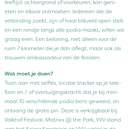
leefti­jd, achter­grond of voorkeuren, kan geni­
eten en elka­ar ont­moeten. Iedereen die de
verbind­ing zoekt, zijn of haar blikveld open stelt
en een rond­je langs alle podia maakt, willen we
graag eren. Een beloning, niet alleen voor de
ruim
7
kilo­me­ter die je dan aflegt, maar ook als
trouwen ambas­sadeur van de feesten.
Wat moet je doen?
Toon aan met self­ies, locatie track­er op je tele­
foon en / of over­tuig­ingskracht dat je bij min­i­
maal
10
ver­schil­lende podia bent geweest, en
ont­vang de gratis pin. Deze is verkri­jg­baar bij
Valkhof Fes­ti­val, Matrixx @ the Park,
VVV
stand