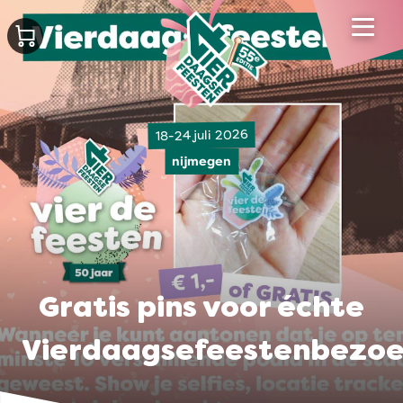
18-24 juli 2026
nijmegen
Gratis pins voor échte
Vierdaagsefeestenbezoe