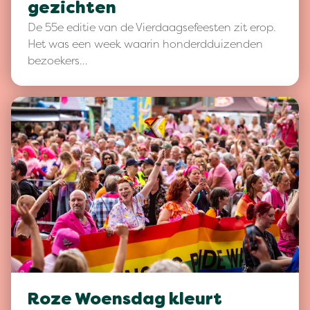
gezichten
De 55e editie van de Vierdaagsefeesten zit erop.
Het was een week waarin honderdduizenden
bezoekers…
Roze Woensdag kleurt