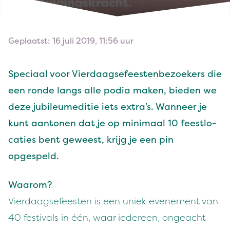
Geplaatst: 16 juli 2019, 11:56 uur
Spe­ci­aal voor Vier­daagse­feesten­be­zoek­ers die
een ronde langs alle podia mak­en, bieden we
deze jubileumedi­tie iets extra’s. Wan­neer je
kunt aan­to­nen dat je op min­i­maal
10
feest­lo­
caties bent geweest, kri­jg je een pin
opgespeld.
Waarom?
Vier­daagse­feesten is een uniek even­e­ment van
40
fes­ti­vals in één, waar iedereen, ongeacht