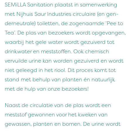
SEMi­L­LA San­i­ta­tion plaatst in samen­werk­ing
met Nijhuis Saur Indus­tries cir­cu­laire (en gen­
derneu­trale) toi­let­ten, de zoge­naamde
‘
Pee to
Tea’. De plas van bezoek­ers wordt opgevan­gen,
waar­bij het gele water wordt gezuiverd tot
drinkwa­ter en mest­stof­fen. Ook chemisch
vervuilde urine kan wor­den gezuiverd en wordt
niet geleegd in het riool. Dit pro­ces komt tot
stand met behulp van planten én natu­urlijk
met de hulp van onze bezoekers!
Naast de cir­cu­latie van de plas wordt een
mest­stof gewon­nen voor het kweken van
gewassen, planten en bomen. De urine wordt