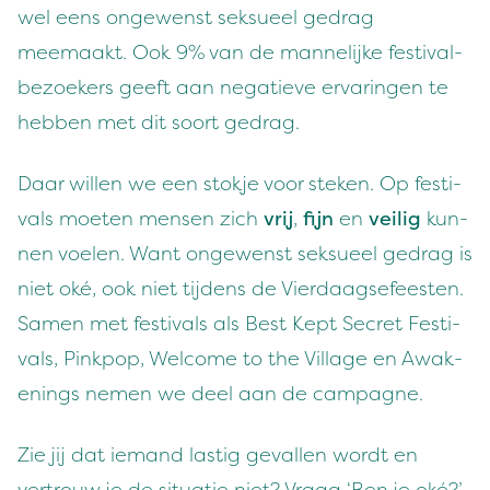
wel eens ongewenst sek­sueel gedrag
meemaakt. Ook
9
% van de man­nelijke fes­ti­val­
be­zoek­ers geeft aan negatieve ervarin­gen te
hebben met dit soort gedrag.
Daar willen we een stok­je voor steken. Op fes­ti­
vals moeten mensen zich
vrij
,
fijn
en
veilig
kun­
nen voe­len. Want ongewenst sek­sueel gedrag is
niet oké, ook niet tij­dens de Vier­daagse­feesten.
Samen met fes­ti­vals als Best Kept Secret Fes­ti­
vals, Pinkpop, Wel­come to the Vil­lage en Awak­
en­ings nemen we deel aan de campagne.
Zie jij dat iemand lastig gevallen wordt en