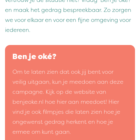
vertrouw je de sit­u­atie niet? Vraag
‘
Ben je oké?’
en maak het gedrag bespreek­baar. Zo zor­gen
we voor elka­ar en voor een fijne omgev­ing voor
iedereen.
Ben je oké?
Om te laten zien dat ook jij bent voor
veilig uitgaan, kun je meedoen aan deze
campagne. Kijk op de website van
benjeoke.nl hoe hier aan meedoet! Hier
vind je ook filmpjes die laten zien hoe je
ongewenst gedrag herkent en hoe je
ermee om kunt gaan.