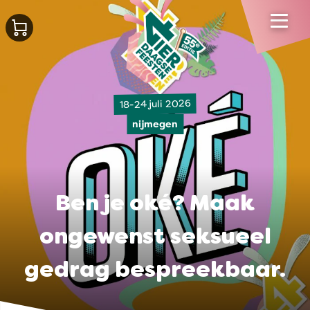
18-24 juli 2026
nijmegen
Ben je oké? Maak
ongewenst seksueel
gedrag bespreekbaar.