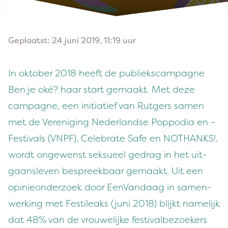
Geplaatst: 24 juni 2019, 11:19 uur
In okto­ber
2018
heeft de pub­liekscam­pagne
Ben je oké? haar start gemaakt. Met deze
cam­pagne, een ini­ti­atief van Rut­gers samen
met de Verenig­ing Ned­er­landse Pop­po­dia en –
Fes­ti­vals (
VNPF
), Cel­e­brate Safe en
NO
THANKS
!,
wordt ongewenst sek­sueel gedrag in het uit­
gaansleven bespreek­baar gemaakt. Uit een
opinieon­der­zoek door Een­Van­daag in samen­
werk­ing met Fes­tileaks (juni
2018
) blijkt namelijk
dat
48
% van de vrouwelijke fes­ti­val­be­zoek­ers