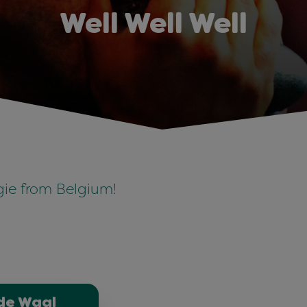
Well Well Well
gie from Belgium!
 de Waal