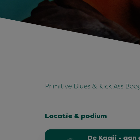
Primitive Blues & Kick Ass Boo
Locatie & podium
De Kaaij - aan