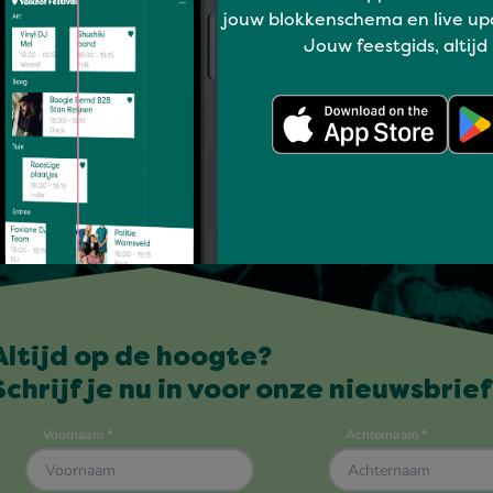
jouw blokkenschema en live up
Jouw feestgids, altijd
Altijd op de hoogte?
Schrijf je nu in voor onze nieuwsbrief