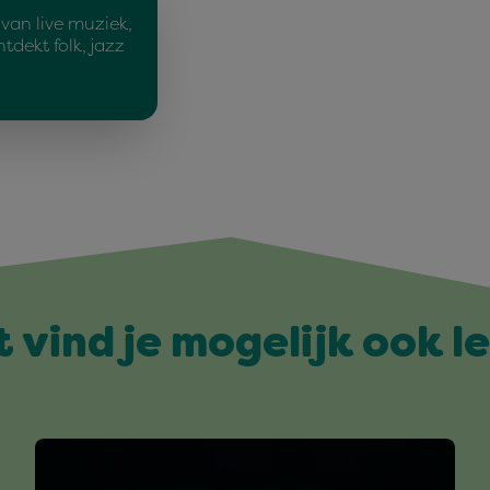
van live muziek,
tdekt folk, jazz
t vind je mogelijk ook l