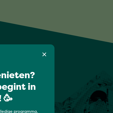
nieten?
egint in
 🥳
lledige programma,