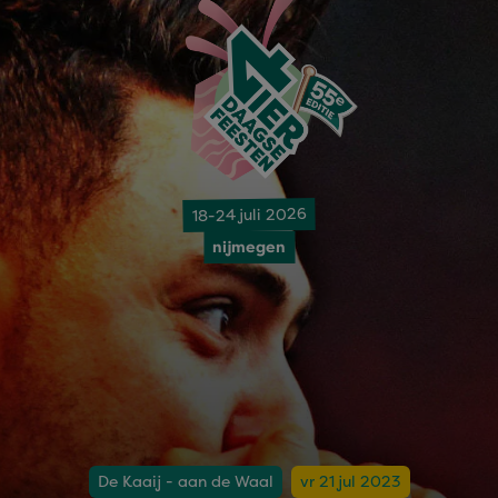
18-24 juli 2026
nijmegen
De Kaaij - aan de Waal
vr 21 jul 2023