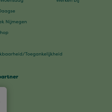
 Woensdag
Werken bij
Daagse
ek Nijmegen
hop
ikbaarheid/Toegankelijkheid
partner