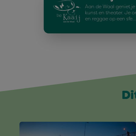
Aan de Waal geniet je 
kunst en theater. Je on
en reggae op een sfe…
Di