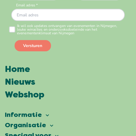
Home
Nieuws
Webshop
Informatie
Vierdaagsefeesten
Organisatie
Onze ambitie
Veelgestelde vragen
Speciaal voor