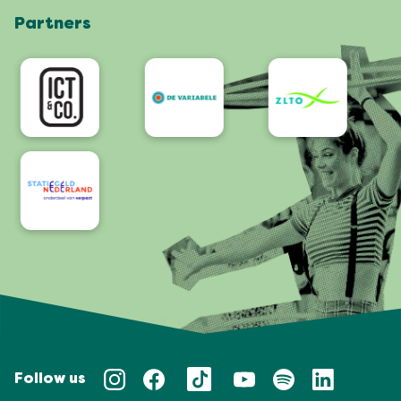
Partners
App
Bereikbaarheid/Toegankelijkheid
Follow us