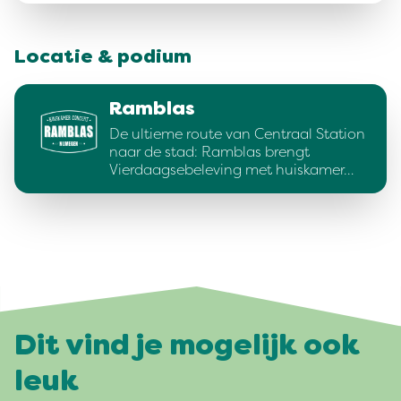
Locatie & podium
Ramblas
De ultieme route van Centraal Station
naar de stad: Ramblas brengt
Vierdaagsebeleving met huiskamer…
Dit vind je mogelijk ook
leuk