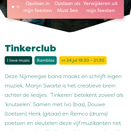
Opslaan in
Opslaan als
Verwijderen uit
mijn feesten
Must See
mijn feesten
Tinkerclub
I love music
Ramblas
vr 24 jul 19:30 - 21:30
Deze Nijmeegse band maakt en schrijft eigen
muziek. Marijn Swarte is het creatieve brein
achter de liedjes. ‘Tinkeren’ betekent zoveel als
‘knutselen’. Samen met Ivo (bas), Douwe
(toetsen) Henk (gitaar) en Remco (drums)
poetsen en sleutelen deze vijf muzikanten net