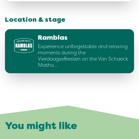
Location & stage
Ramblas
Experience unforgettable and relaxing
moments during the
Vierdaagsefeesten on the Van Schaeck
Matho…
You might like