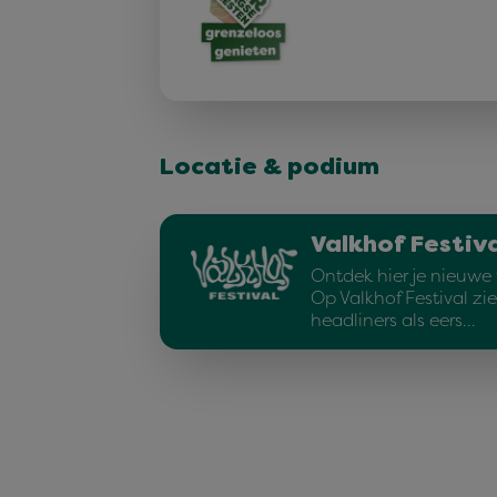
Locatie & podium
Valkhof Festiva
Ontdek hier je nieuwe f
Op Valkhof Festival zi
headliners als eers…