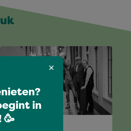
euk
nieten?
egint in
 🥳
Grenzeloos genieten
CABBAGE ALLEY