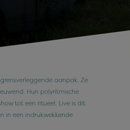
 grensverleggende aanpak. Ze
ernieuwend. Hun polyritmische
w tot een ritueel. Live is dit
en in een indrukwekkende