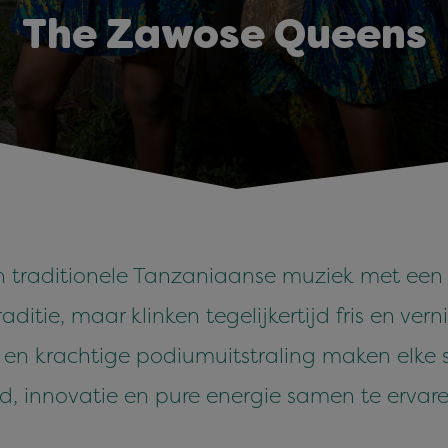
The Zawose Queens
 traditionele Tanzaniaanse muziek met een
raditie, maar klinken tegelijkertijd fris en v
n krachtige podiumuitstraling maken elke sho
, innovatie en pure energie samen te ervar