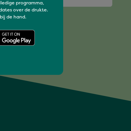
lledige programma,
dates over de drukte.
 bij de hand.