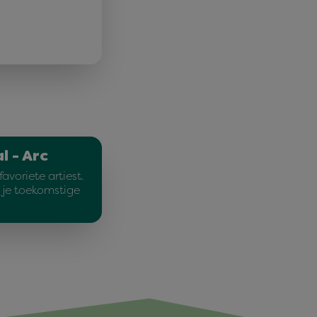
l - Arc
avoriete artiest.
e je toekomstige