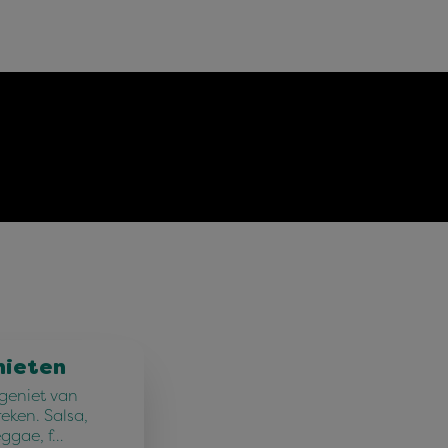
nieten
 geniet van
reken. Salsa,
eggae, f…