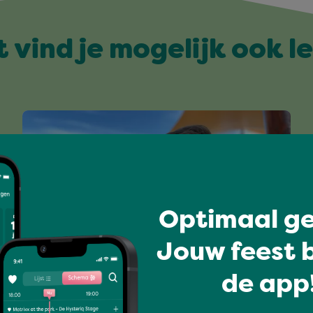
t vind je mogelijk ook l
Optimaal ge
Jouw feest b
de app!
Grenzeloos genieten
DJ TALL G & FRIENDS