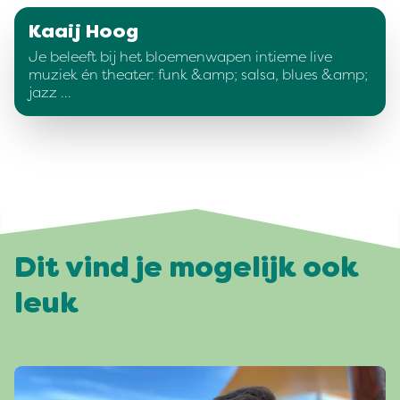
Kaaij Hoog
Je beleeft bij het bloemenwapen intieme live
muziek én theater: funk &amp; salsa, blues &amp;
jazz …
Dit vind je mogelijk ook
leuk