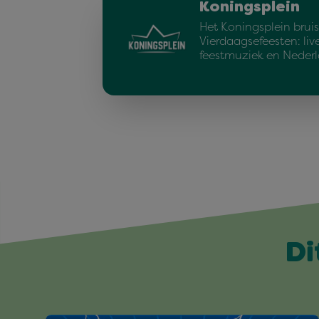
Koningsplein
Het Koningsplein bruis
Vierdaagsefeesten: liv
feestmuziek en Neder
Di