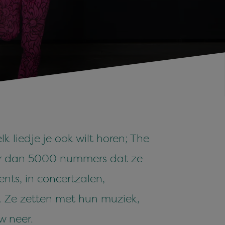
k liedje je ook wilt horen; The
meer dan 5000 nummers dat ze
ents, in concertzalen,
. Ze zetten met hun muziek,
w neer.