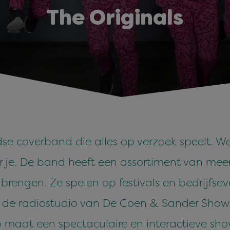
The Originals
se coverband die alles op verzoek speelt. Wel
oor je. De band heeft een assortiment van 
brengen. Ze spelen op festivals en bedrijfsev
uit de radiostudio van De Coen & Sander Show
 maat een spectaculaire en interactieve sho