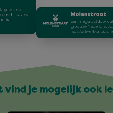
t tijdens de
Molenstraat
e bands, covers,
lands…
Een mega outdoor caf
grootste Nederlandstal
leukste live-bands, d
t vind je mogelijk ook l