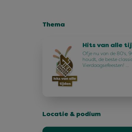
Thema
Hits van alle ti
Of je nu van de 80's, 90
houdt, de beste classi
Vierdaagsefeesten! …
Locatie & podium