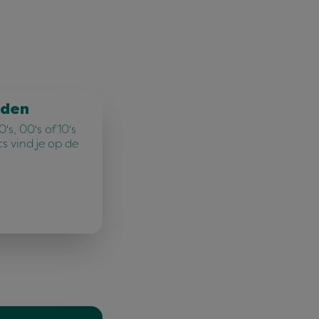
jden
's, 00's of 10's
cs vind je op de