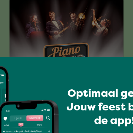
PIANO & CO
Optimaal ge
Jouw feest b
Volledig programma
de app!