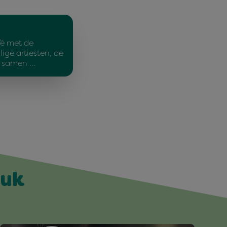
é met de
ige artiesten, de
ie samen …
euk