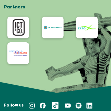
Partners
App
Bereikbaarheid/Toegankelijkheid
Follow us