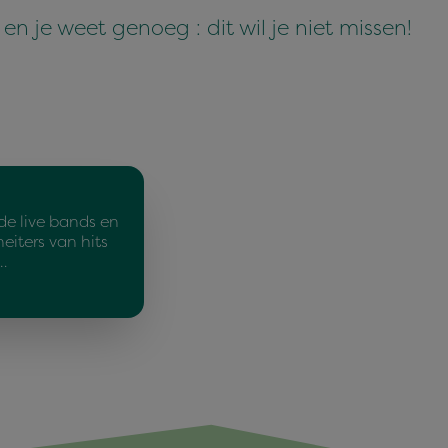
en je weet genoeg : dit wil je niet missen!
de live bands en
eiters van hits
…