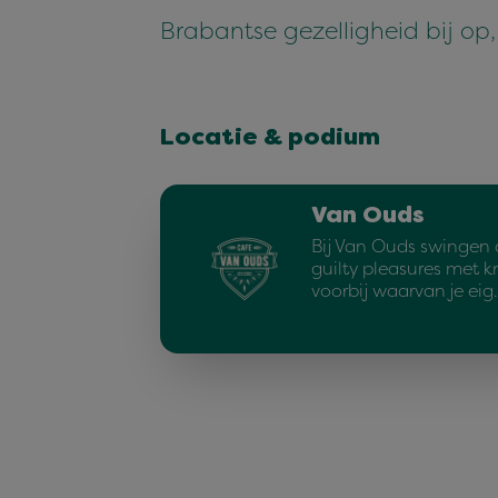
Brabantse gezelligheid bij op, 
Locatie & podium
Van Ouds
Bij Van Ouds swingen 
guilty pleasures met kn
voorbij waarvan je eig