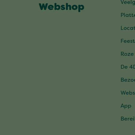
Veel
Webshop
Plat
Locat
Feest
Roze
De 4
Bezo
Webs
App
Bere