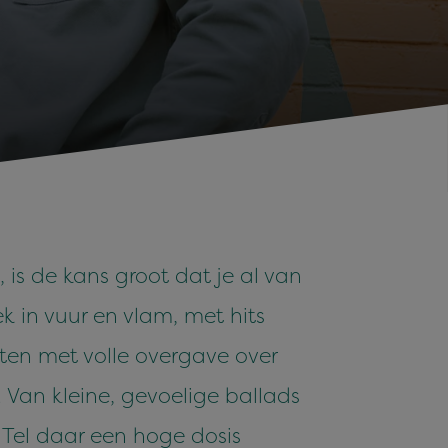
s de kans groot dat je al van
k in vuur en vlam, met hits
uten met volle overgave over
 Van kleine, gevoelige ballads
. Tel daar een hoge dosis