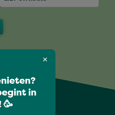
nieten?
egint in
 🥳