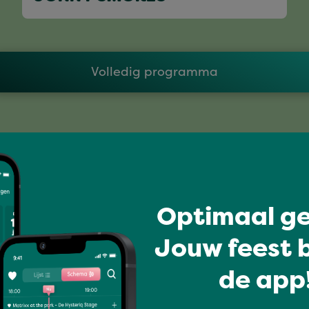
Volledig programma
Optimaal ge
Jouw feest b
de app!