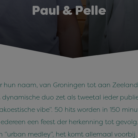
Paul & Pelle
 hun naam, van Groningen tot aan Zeeland, i
 dynamische duo zet als tweetal ieder publie
’akoestische vibe’’. 50 hits worden in 150 min
edereen een feest der herkenning tot gevolg.
en ‘’urban medley’’, het komt allemaal voorbij