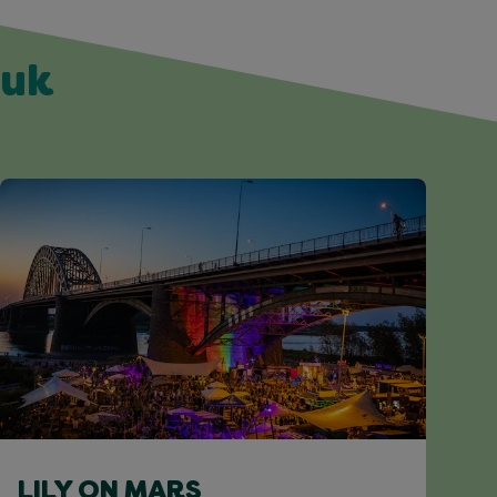
euk
LILY ON MARS