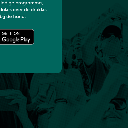
lledige programma,
dates over de drukte.
 bij de hand.