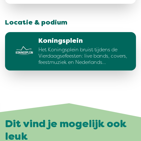
Locatie & podium
Koningsplein
Het Koningsplein bruist tijdens de
Vierdaagsefeesten: live bands, covers,
feestmuziek en Nederlands…
Dit vind je mogelijk ook
leuk