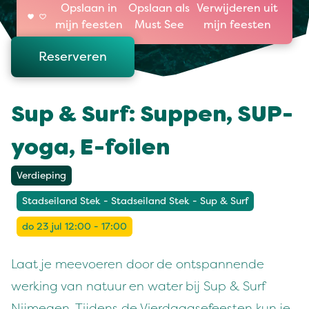
Opslaan in
Opslaan als
Verwijderen uit
mijn feesten
Must See
mijn feesten
Reserveren
Sup & Surf: Suppen, SUP-
yoga, E-foilen
Verdieping
Stadseiland Stek - Stadseiland Stek - Sup & Surf
do 23 jul 12:00 - 17:00
Laat je meevoeren door de ontspannende
werking van natuur en water bij Sup & Surf
Nijmegen. Tijdens de Vierdaagsefeesten kun je