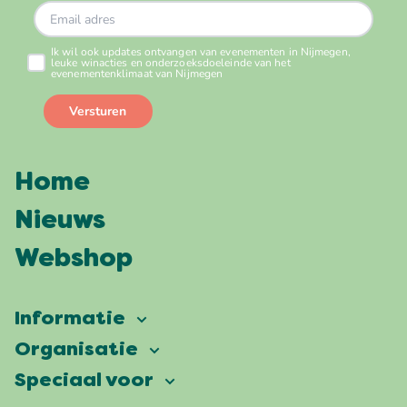
Home
Nieuws
Webshop
Informatie
Vierdaagsefeesten
Organisatie
Onze ambitie
Veelgestelde vragen
Speciaal voor
Partners
Facts & figures