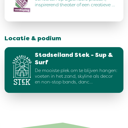
inspirerend theater of een creatieve …
Locatie & podium
Stadseiland Stek - Sup &
Surf
De mooiste plek om te blijven hangen:
voeten in het zand, skyline als decor
en non-stop bands, danc…