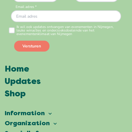
Home
Updates
Shop
Information
Vierdaagsefeesten
Organization
Our ambition
Frequently asked questions