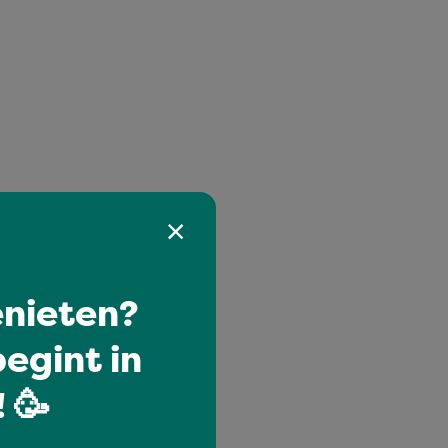
nieten?
egint in
 🥳