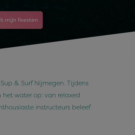
it mijn feesten
Sup & Surf Nijmegen. Tijdens
n het water op: van relaxed
housiaste instructeurs beleef