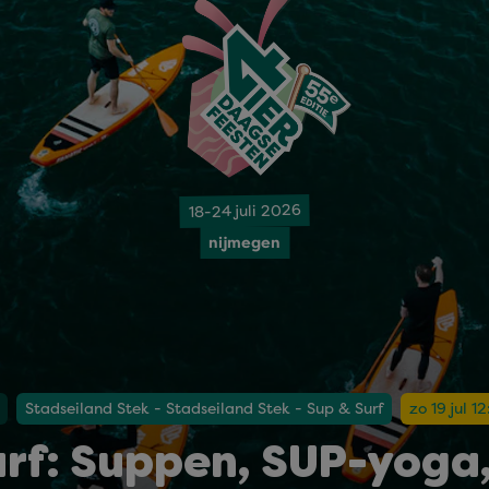
18-24 juli 2026
nijmegen
Stadseiland Stek - Stadseiland Stek - Sup & Surf
zo 19 jul 1
rf: Suppen, SUP-yoga,