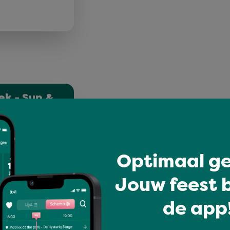
ek - Sup &
 blijven hangen:
yline als decor en
c…
Optimaal ge
Jouw feest b
de app!