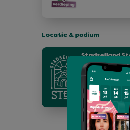
Locatie & podium
Stadseiland St
Surf
De mooiste plek om te
voeten in het zand, sk
non-stop bands, dan