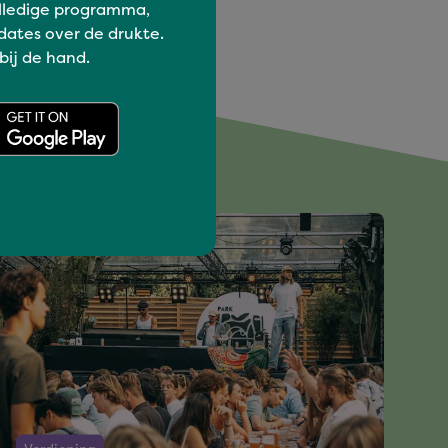
lledige programma,
dates over de drukte.
 bij de hand.
euk