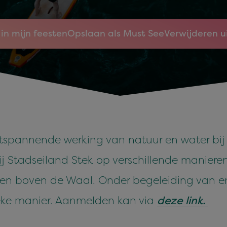
in mijn feesten
Opslaan als Must See
Verwijderen u
tspannende werking van natuur en water bij 
ij Stadseiland Stek op verschillende maniere
en boven de Waal. Onder begeleiding van ent
eke manier. Aanmelden kan via
deze link.