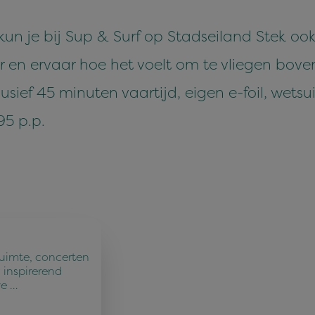
un je bij Sup & Surf op Stadseiland Stek ook
r en ervaar hoe het voelt om te vliegen bove
usief 45 minuten vaartijd, eigen e-foil, wetsu
95 p.p.
ruimte, concerten
 inspirerend
ve …