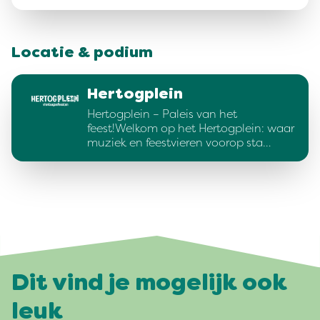
Locatie & podium
Hertogplein
Hertogplein – Paleis van het
feest!Welkom op het Hertogplein: waar
muziek en feestvieren voorop sta…
Dit vind je mogelijk ook
leuk