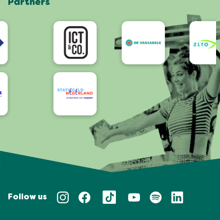
Partners
App
Bereikbaarheid/Toegankelijkheid
Follow us