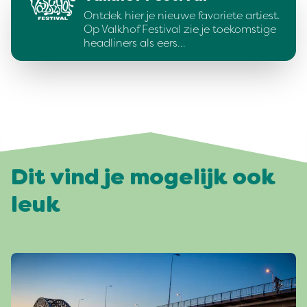
Ontdek hier je nieuwe favoriete artiest.
Op Valkhof Festival zie je toekomstige
headliners als eers…
Dit vind je mogelijk ook
leuk