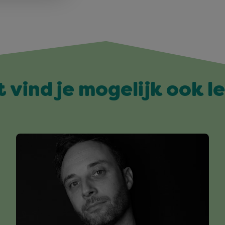
t vind je mogelijk ook l