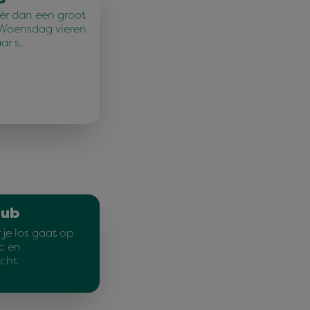
r dan een groot
 Woensdag vieren
ar s…
lub
je los gaat op
c en
cht