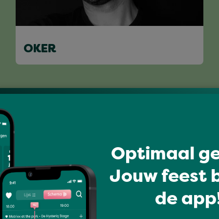
OKER
Volledig programma
Optimaal ge
Jouw feest b
de app!