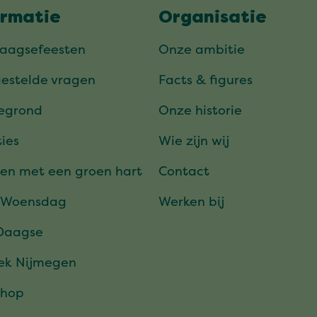
ormatie
Organisatie
daagsefeesten
Onze ambitie
gestelde vragen
Facts & figures
tegrond
Onze historie
ies
Wie zijn wij
en met een groen hart
Contact
 Woensdag
Werken bij
Daagse
ek Nijmegen
hop