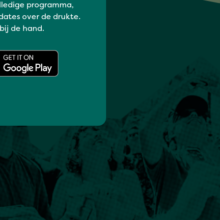
lledige programma,
dates over de drukte.
 bij de hand.