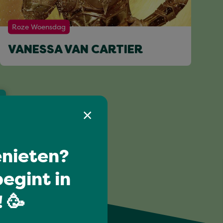
Roze Woensdag
VANESSA VAN CARTIER
nieten?
egint in
 🥳