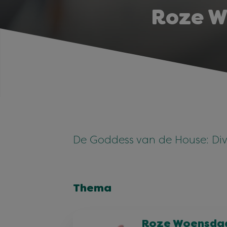
Roze W
De Goddess van de House: Di
Thema
Roze Woensda