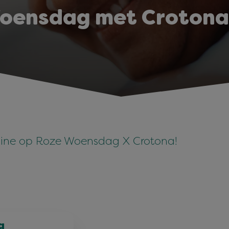
oensdag met Crotona:
vine op Roze Woensdag X Crotona!
g