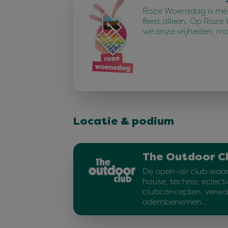
Roze Woensdag is méé
feest alleen. Op Roze
we onze vrijheden, ma
Locatie & podium
The Outdoor C
De open-air club waar 
house, techno, eclecti
clubconcepten, verwa
adembenemen…