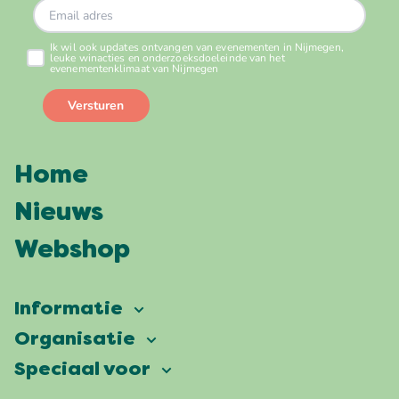
Home
Nieuws
Webshop
Informatie
Vierdaagsefeesten
Organisatie
Onze ambitie
Veelgestelde vragen
Speciaal voor
Partners
Facts & figures
Plattegrond