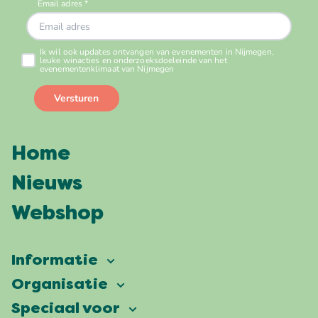
Home
Nieuws
Webshop
Informatie
Vierdaagsefeesten
Organisatie
Onze ambitie
Veelgestelde vragen
Speciaal voor