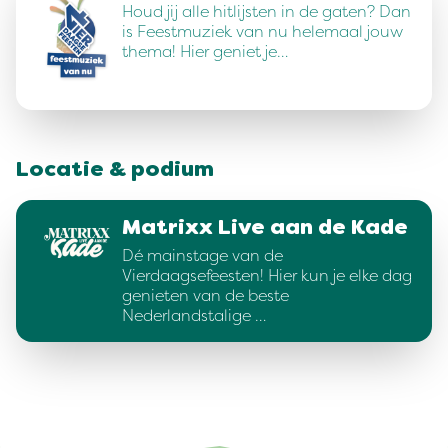
Houd jij alle hitlijsten in de gaten? Dan
is Feestmuziek van nu helemaal jouw
thema! Hier geniet je…
Locatie & podium
Matrixx Live aan de Kade
Dé mainstage van de
Vierdaagsefeesten! Hier kun je elke dag
genieten van de beste
Nederlandstalige …