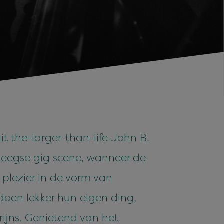
t the-larger-than-life John B.
meegse gig scene, wanneer de
plezier in de vorm van
 doen lekker hun eigen ding,
rijns. Genietend van het