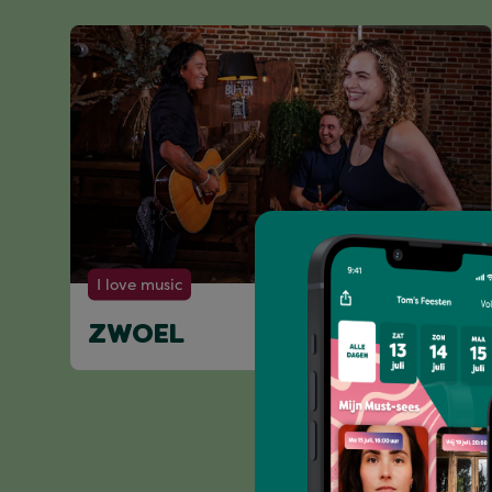
I love music
ZWOEL