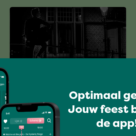
I love music
Optimaal ge
AARON ASBURY
Jouw feest b
de app!
Volledig programma