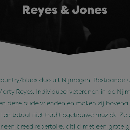
Reyes & Jones
ountry/blues duo uit Nijmegen. Bestaande ui
arty Reyes. Individueel veteranen in de Nij
gen deze oude vrienden en maken zij bovenal 
l en totaal niet traditiegetrouwe muziek. Ze
 een breed repertoire, altijd met een grote g