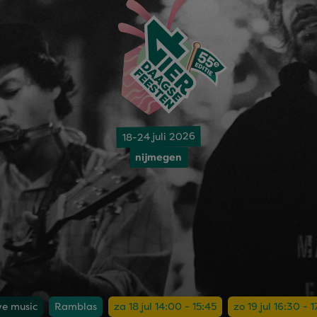
18-24 juli 2026
nijmegen
ove music
Ramblas
za 18 jul 14:00 - 15:45
zo 19 jul 16:30 - 