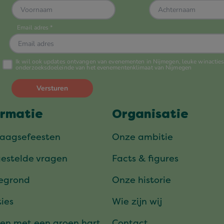
ormatie
Organisatie
daagsefeesten
Onze ambitie
gestelde vragen
Facts & figures
tegrond
Onze historie
ies
Wie zijn wij
en met een groen hart
Contact