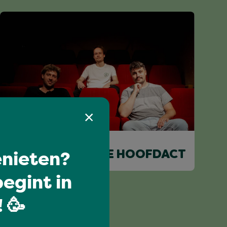
I love music
nieten?
KAY GEURTS & DE HOOFDACT
egint in
 🥳