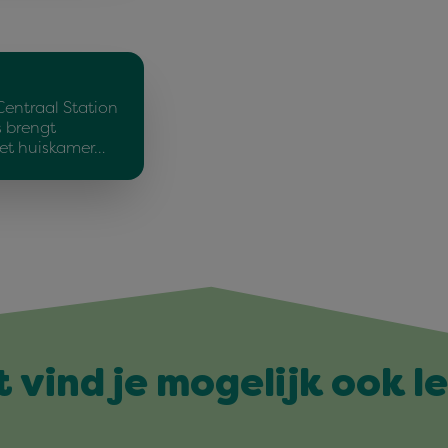
Centraal Station
 brengt
et huiskamer…
t vind je mogelijk ook l