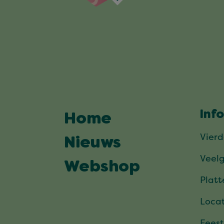
Inf
Home
Vier
Nieuws
Veel
Webshop
Plat
Locat
Feest