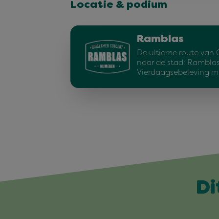
Locatie & podium
Ramblas
De ultieme route van 
naar de stad: Ramblas
Vierdaagsebeleving m
Di