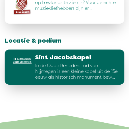
op Lowlands te zien is? Voor de echte
muziekliefhebbers zijn er…
Locatie & podium
Sint Jacobskapel
In de Oude Benedenstad van
Nijmegen is een kleine kapel uit de 15e
eeuw als historisch monument bew…