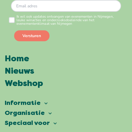
Home
Nieuws
Webshop
Informatie
Vierdaagsefeesten
Organisatie
Onze ambitie
Veelgestelde vragen
Speciaal voor
Partners
Facts & figures
Plattegrond