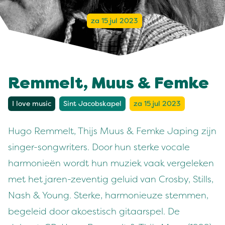
za 15 jul 2023
Remmelt, Muus & Femke
I love music
Sint Jacobskapel
za 15 jul 2023
Hugo Remmelt, Thijs Muus & Femke Japing zijn
singer-songwriters. Door hun sterke vocale
harmonieën wordt hun muziek vaak vergeleken
met het jaren-zeventig geluid van Crosby, Stills,
Nash & Young. Sterke, harmonieuze stemmen,
begeleid door akoestisch gitaarspel. De