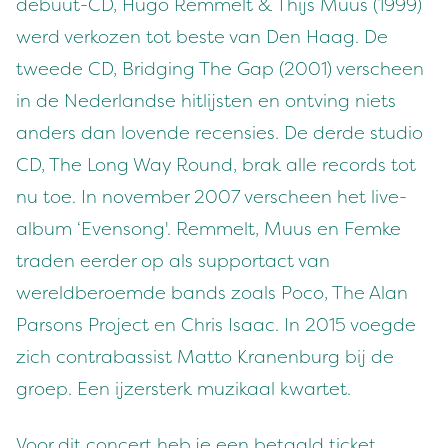
debuut-CD, Hugo Remmelt & Thijs Muus (1999)
werd verkozen tot beste van Den Haag. De
tweede CD, Bridging The Gap (2001) verscheen
in de Nederlandse hitlijsten en ontving niets
anders dan lovende recensies. De derde studio
CD, The Long Way Round, brak alle records tot
nu toe. In november 2007 verscheen het live-
album ‘Evensong'. Remmelt, Muus en Femke
traden eerder op als supportact van
wereldberoemde bands zoals Poco, The Alan
Parsons Project en Chris Isaac. In 2015 voegde
zich contrabassist Matto Kranenburg bij de
groep. Een ijzersterk muzikaal kwartet.
Voor dit concert heb je een betaald ticket