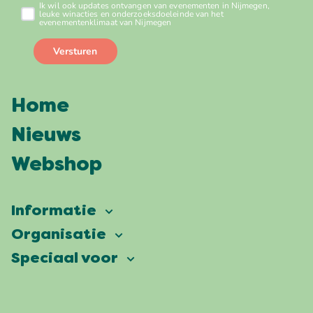
Home
Nieuws
Webshop
Informatie
Vierdaagsefeesten
Organisatie
Onze ambitie
Veelgestelde vragen
Speciaal voor
Partners
Facts & figures
Plattegrond
Vierdaagsefeesten Business
Onze historie
Locaties