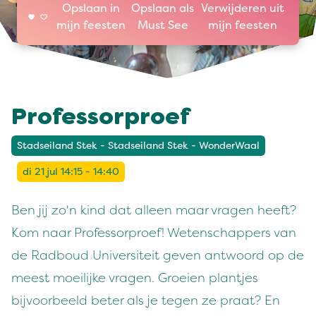
Opslaan in
Opslaan als
Verwijderen uit
mijn feesten
Must See
mijn feesten
Professorproef
Stadseiland Stek - Stadseiland Stek - WonderWaal
di 21 jul 14:15 - 14:40
Ben jij zo'n kind dat alleen maar vragen heeft?
Kom naar Professorproef! Wetenschappers van
de Radboud Universiteit geven antwoord op de
meest moeilijke vragen. Groeien plantjes
bijvoorbeeld beter als je tegen ze praat? En