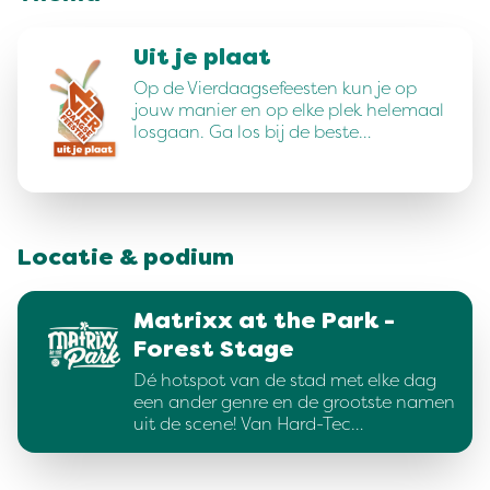
Uit je plaat
Op de Vierdaagsefeesten kun je op
jouw manier en op elke plek helemaal
losgaan. Ga los bij de beste…
Locatie & podium
Matrixx at the Park -
Forest Stage
Dé hotspot van de stad met elke dag
een ander genre en de grootste namen
uit de scene! Van Hard-Tec…